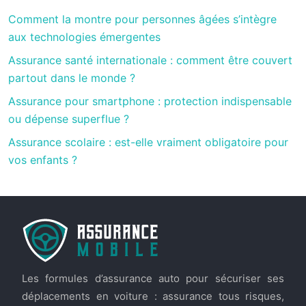
Comment la montre pour personnes âgées s’intègre
aux technologies émergentes
Assurance santé internationale : comment être couvert
partout dans le monde ?
Assurance pour smartphone : protection indispensable
ou dépense superflue ?
Assurance scolaire : est-elle vraiment obligatoire pour
vos enfants ?
Les formules d’assurance auto pour sécuriser ses
déplacements en voiture : assurance tous risques,